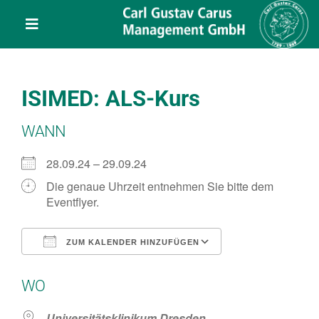
Skip
content
to
Toggle
content
Navigation
Leistungen
ISIMED: ALS-Kurs
Über uns
WANN
Veranstaltungen
28.09.24 – 29.09.24
Die genaue Uhrzeit entnehmen Sie bitte dem
Eventflyer.
Projekte
ZUM KALENDER HINZUFÜGEN
Service
ICS herunterladen
Google Kalend
WO
Kontakt
Universitätsklinikum Dresden