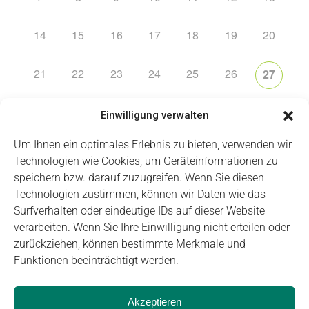
14
15
16
17
18
19
20
21
22
23
24
25
26
27
2
3
28
29
30
31
1
Einwilligung verwalten
Um Ihnen ein optimales Erlebnis zu bieten, verwenden wir
Technologien wie Cookies, um Geräteinformationen zu
speichern bzw. darauf zuzugreifen. Wenn Sie diesen
Technologien zustimmen, können wir Daten wie das
Impressum
Datenschutz
Login
Surfverhalten oder eindeutige IDs auf dieser Website
verarbeiten. Wenn Sie Ihre Einwilligung nicht erteilen oder
zurückziehen, können bestimmte Merkmale und
Funktionen beeinträchtigt werden.
Akzeptieren