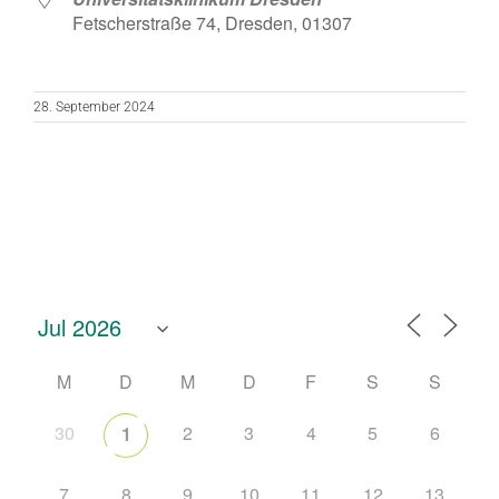
Fetscherstraße 74, Dresden, 01307
28. September 2024
M
D
M
D
F
S
S
30
2
3
4
5
6
1
7
8
9
10
11
12
13