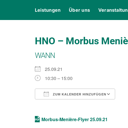
Skip
content
Leistungen
Über uns
Veranstaltu
to
content
HNO – Morbus Meni
WANN
25.09.21
10:30 – 15:00
ZUM KALENDER HINZUFÜGEN
ICS herunterladen
Goo
Morbus-Menière-Flyer 25.09.21