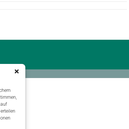
chern
stimmen,
 auf
erteilen
ionen