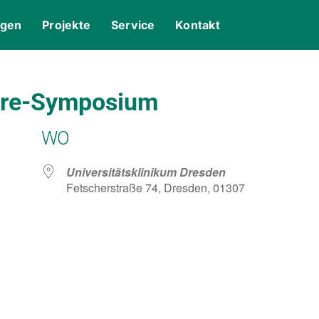
ngen
Projekte
Service
Kontakt
ère-Symposium
WO
Universitätsklinikum Dresden
Fetscherstraße 74, Dresden, 01307
gle Kalender
iCalendar