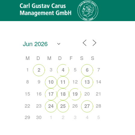
M
D
M
D
F
S
S
1
3
5
7
2
4
6
8
9
12
14
10
11
13
15
16
20
21
17
18
19
22
23
26
28
24
25
27
Office 365
Outlook Live
29
30
1
2
3
4
5