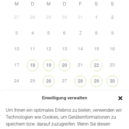
M
D
M
D
F
S
S
27
28
29
30
31
1
2
7
3
4
5
6
8
9
10
11
12
13
14
15
16
17
21
23
18
19
20
22
24
25
27
26
28
29
30
31
2
5
6
1
3
4
Einwilligung verwalten
Um Ihnen ein optimales Erlebnis zu bieten, verwenden wir
Technologien wie Cookies, um Geräteinformationen zu
speichern bzw. darauf zuzugreifen. Wenn Sie diesen