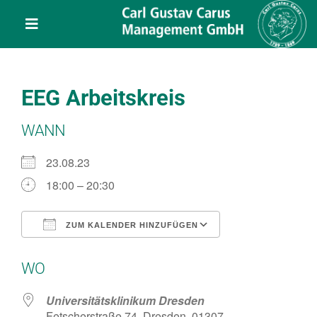
Skip
content
to
Toggle
content
Navigation
Leistungen
EEG Arbeitskreis
Über uns
WANN
Veranstaltungen
23.08.23
18:00 – 20:30
Projekte
ZUM KALENDER HINZUFÜGEN
ICS herunterladen
Google Kalend
Service
WO
Kontakt
Universitätsklinikum Dresden
Fetscherstraße 74, Dresden, 01307