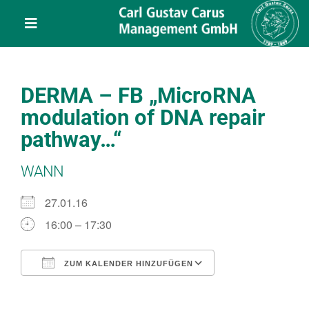
Skip
content
to
Toggle
content
Navigation
Leistungen
DERMA – FB „MicroRNA
Über uns
modulation of DNA repair
pathway…“
Veranstaltungen
WANN
Projekte
27.01.16
16:00 – 17:30
Service
ZUM KALENDER HINZUFÜGEN
ICS herunterladen
Google Kalend
Kontakt