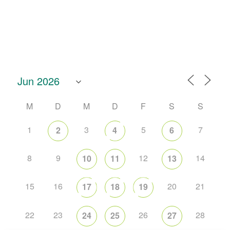
M
D
M
D
F
S
S
1
3
5
7
2
4
6
8
9
12
14
10
11
13
15
16
20
21
17
18
19
22
23
26
28
24
25
27