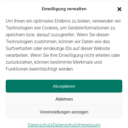
29
30
1
2
3
4
5
Einwilligung verwalten
Um Ihnen ein optimales Erlebnis zu bieten, verwenden wir
Technologien wie Cookies, um Geräteinformationen zu
speichern bzw. darauf zuzugreifen. Wenn Sie diesen
Technologien zustimmen, können wir Daten wie das
Impressum
Datenschutz
Login
Surfverhalten oder eindeutige IDs auf dieser Website
verarbeiten. Wenn Sie Ihre Einwilligung nicht erteilen oder
zurückziehen, können bestimmte Merkmale und
Funktionen beeinträchtigt werden.
Akzeptieren
Ablehnen
© Carus Management GmbH
Voreinstellungen anzeigen
Datenschutz
Datenschutz
Impressum