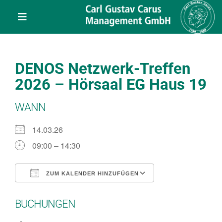
Skip
content
to
Toggle
content
Navigation
Leistungen
DENOS Netzwerk-Treffen
Über uns
2026 – Hörsaal EG Haus 19
WANN
Veranstaltungen
14.03.26
Projekte
09:00 – 14:30
Service
ZUM KALENDER HINZUFÜGEN
ICS herunterladen
Google Kalend
BUCHUNGEN
Kontakt