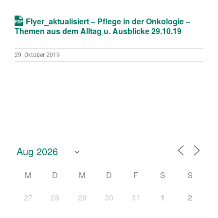
ICS herunterladen
Google Kalend
Flyer_aktualisiert – Pflege in der Onkologie –
Themen aus dem Alltag u. Ausblicke 29.10.19
29. Oktober 2019
M
D
M
D
F
S
S
27
28
29
30
31
1
2