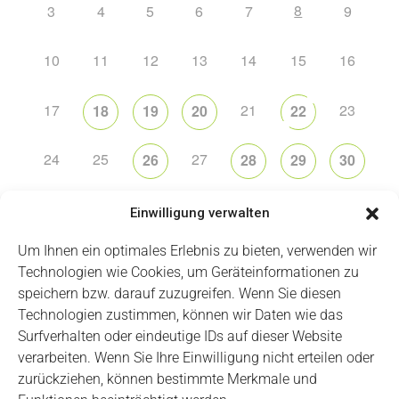
8
3
4
5
6
7
9
10
11
12
13
14
15
16
17
21
23
18
19
20
22
24
25
27
26
28
29
30
31
2
5
6
1
3
4
Einwilligung verwalten
Um Ihnen ein optimales Erlebnis zu bieten, verwenden wir
Technologien wie Cookies, um Geräteinformationen zu
speichern bzw. darauf zuzugreifen. Wenn Sie diesen
Technologien zustimmen, können wir Daten wie das
Impressum
Datenschutz
Login
Surfverhalten oder eindeutige IDs auf dieser Website
verarbeiten. Wenn Sie Ihre Einwilligung nicht erteilen oder
zurückziehen, können bestimmte Merkmale und