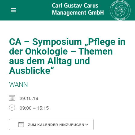
Skip
content
to
Toggle
content
Navigation
Leistungen
CA – Symposium „Pflege in
Über uns
der Onkologie – Themen
aus dem Alltag und
Veranstaltungen
Ausblicke“
WANN
Projekte
29.10.19
Service
09:00 – 15:15
ZUM KALENDER HINZUFÜGEN
Kontakt