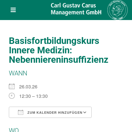
Skip
content
to
Toggle
content
Navigation
Leistungen
Basisfortbildungskurs
Über uns
Innere Medizin:
Nebenniereninsuffizienz
Veranstaltungen
WANN
Projekte
26.03.26
12:30 – 13:30
Service
ZUM KALENDER HINZUFÜGEN
ICS herunterladen
Google Kalend
Kontakt
WO