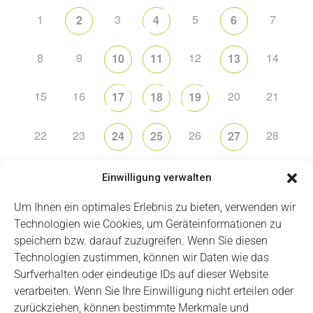
1
3
5
7
2
4
6
8
9
12
14
10
11
13
15
16
20
21
17
18
19
22
23
26
28
24
25
27
29
30
1
2
3
4
5
Einwilligung verwalten
Um Ihnen ein optimales Erlebnis zu bieten, verwenden wir
Technologien wie Cookies, um Geräteinformationen zu
speichern bzw. darauf zuzugreifen. Wenn Sie diesen
Technologien zustimmen, können wir Daten wie das
Impressum
Datenschutz
Login
Surfverhalten oder eindeutige IDs auf dieser Website
verarbeiten. Wenn Sie Ihre Einwilligung nicht erteilen oder
zurückziehen, können bestimmte Merkmale und