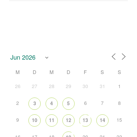
M
D
M
D
F
S
S
26
27
28
29
30
31
1
2
6
7
8
3
4
5
9
15
10
11
12
13
14
16
17
18
20
21
22