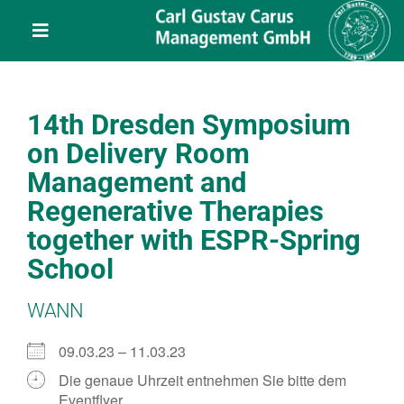
Skip
content
to
Toggle
content
Navigation
Leistungen
14th Dresden Symposium
Über uns
on Delivery Room
Management and
Veranstaltungen
Regenerative Therapies
together with ESPR-Spring
Projekte
School
WANN
Service
09.03.23 – 11.03.23
Kontakt
Die genaue Uhrzeit entnehmen Sie bitte dem
Eventflyer.