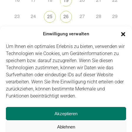
19
23
24
27
28
29
25
26
30
2
3
4
5
6
1
Einwilligung verwalten
Um Ihnen ein optimales Erlebnis zu bieten, verwenden wir
Technologien wie Cookies, um Geräteinformationen zu
speichern bzw. darauf zuzugreifen. Wenn Sie diesen
Technologien zustimmen, können wir Daten wie das
Impressum
Datenschutz
Login
Surfverhalten oder eindeutige IDs auf dieser Website
verarbeiten. Wenn Sie Ihre Einwilligung nicht erteilen oder
zurückziehen, können bestimmte Merkmale und
Funktionen beeinträchtigt werden.
Akzeptieren
Ablehnen