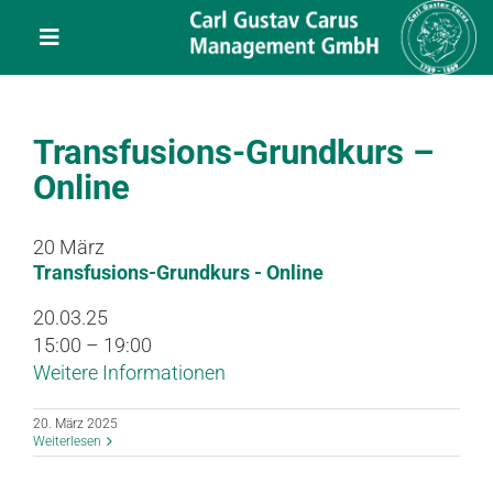
Skip
content
to
Toggle
content
Navigation
Leistungen
Transfusions-Grundkurs –
Über uns
Online
Veranstaltungen
20
März
Transfusions-Grundkurs - Online
Projekte
20.03.25
15:00 – 19:00
Weitere Informationen
Service
20. März 2025
Weiterlesen
Kontakt