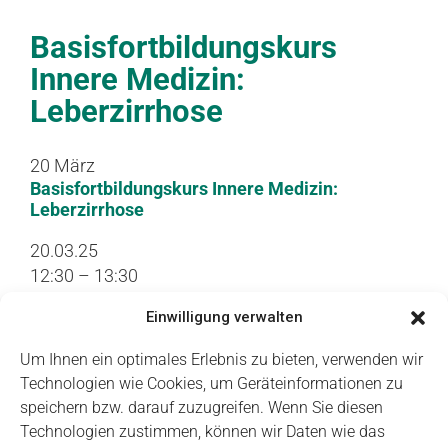
Basisfortbildungskurs
Innere Medizin:
Leberzirrhose
20
März
Basisfortbildungskurs Innere Medizin:
Leberzirrhose
20.03.25
12:30 – 13:30
Universitätsklinikum Dresden
Einwilligung verwalten
20.03.2025 Programm
Weitere Informationen
Um Ihnen ein optimales Erlebnis zu bieten, verwenden wir
Technologien wie Cookies, um Geräteinformationen zu
20. März 2025
speichern bzw. darauf zuzugreifen. Wenn Sie diesen
Weiterlesen
Technologien zustimmen, können wir Daten wie das