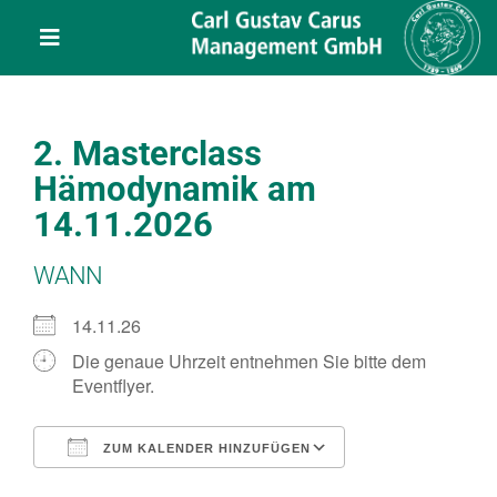
Skip
content
to
Toggle
content
Navigation
Leistungen
2. Masterclass
Über uns
Hämodynamik am
14.11.2026
Veranstaltungen
WANN
Projekte
14.11.26
Die genaue Uhrzeit entnehmen Sie bitte dem
Eventflyer.
Service
ZUM KALENDER HINZUFÜGEN
Kontakt
ICS herunterladen
Google Kalend