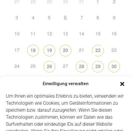
27
28
29
30
31
1
2
6
3
4
5
7
8
9
10
11
12
13
14
15
16
17
21
23
18
19
20
22
24
25
27
26
28
29
30
31
2
5
6
1
3
4
Einwilligung verwalten
Um Ihnen ein optimales Erlebnis zu bieten, verwenden wir
Technologien wie Cookies, um Geräteinformationen zu
speichern bzw. darauf zuzugreifen. Wenn Sie diesen
Technologien zustimmen, können wir Daten wie das
Impressum
Datenschutz
Login
Surfverhalten oder eindeutige IDs auf dieser Website