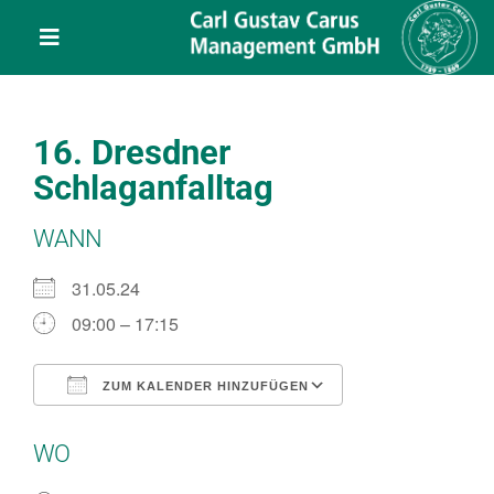
Skip
content
to
Toggle
content
Navigation
Leistungen
16. Dresdner
Über uns
Schlaganfalltag
WANN
Veranstaltungen
31.05.24
Projekte
09:00 – 17:15
Service
ZUM KALENDER HINZUFÜGEN
ICS herunterladen
Google Kalend
WO
Kontakt