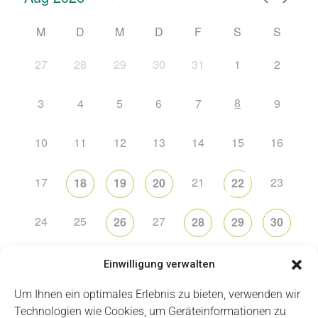
M
D
M
D
F
S
S
27
28
29
30
31
1
2
8
3
4
5
6
7
9
10
11
12
13
14
15
16
17
21
23
18
19
20
22
24
25
27
26
28
29
30
31
2
5
6
1
3
4
Einwilligung verwalten
Um Ihnen ein optimales Erlebnis zu bieten, verwenden wir
Technologien wie Cookies, um Geräteinformationen zu