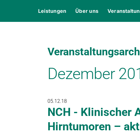
Skip
content
Leistungen
Über uns
Veranstaltu
to
content
Veranstaltungsarch
Dezember 20
05.12.18
NCH - Klinischer 
Hirntumoren – akt