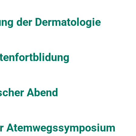
ung der Dermatologie
tenfortblidung
scher Abend
ner Atemwegssymposium