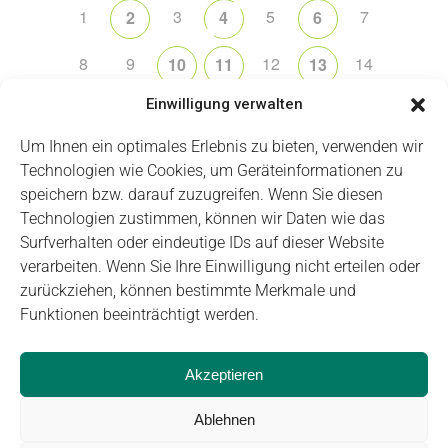
1
3
5
7
2
4
6
8
9
12
14
10
11
13
Einwilligung verwalten
15
16
20
21
17
18
19
Um Ihnen ein optimales Erlebnis zu bieten, verwenden wir
22
23
26
28
24
25
27
Technologien wie Cookies, um Geräteinformationen zu
speichern bzw. darauf zuzugreifen. Wenn Sie diesen
29
30
1
2
3
4
5
Technologien zustimmen, können wir Daten wie das
Surfverhalten oder eindeutige IDs auf dieser Website
verarbeiten. Wenn Sie Ihre Einwilligung nicht erteilen oder
zurückziehen, können bestimmte Merkmale und
Funktionen beeinträchtigt werden.
Impressum
Datenschutz
Login
Akzeptieren
Ablehnen