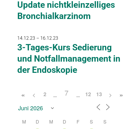
Update nichtkleinzelliges
Bronchialkarzinom
14.12.23 – 16.12.23
3-Tages-Kurs Sedierung
und Notfallmanagement in
der Endoskopie
7
2
12
13
M
D
M
D
F
S
S