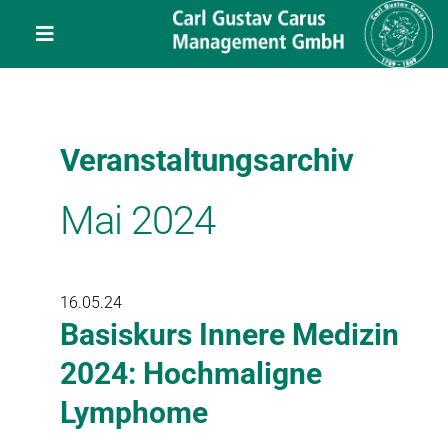
Skip
content
to
Toggle
content
Navigation
Leistungen
Veranstaltungsarchiv
Über uns
Mai 2024
Veranstaltungen
Projekte
16.05.24
Basiskurs Innere Medizin
Service
2024: Hochmaligne
Lymphome
Kontakt