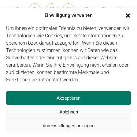
8
12
13
14
9
10
11
Einwilligung verwalten
15
16
18
21
17
19
20
Um Ihnen ein optimales Erlebnis zu bieten, verwenden wir
Technologien wie Cookies, um Geräteinformationen zu
28
22
23
24
25
26
27
speichern bzw. darauf zuzugreifen. Wenn Sie diesen
Technologien zustimmen, können wir Daten wie das
Surfverhalten oder eindeutige IDs auf dieser Website
29
1
3
4
5
30
2
verarbeiten. Wenn Sie Ihre Einwilligung nicht erteilen oder
zurückziehen, können bestimmte Merkmale und
Funktionen beeinträchtigt werden.
Impressum
Datenschutz
Login
Akzeptieren
Ablehnen
Voreinstellungen anzeigen