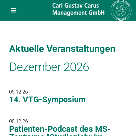
Skip
content
to
Toggle
content
Navigation
Leistungen
Aktuelle Veranstaltungen
Über uns
Dezember 2026
Veranstaltungen
Projekte
05.12.26
14. VTG-Symposium
Service
08.12.26
Kontakt
Patienten-Podcast des MS-